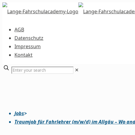
AGB
Datenschutz
Impressum
Kontakt
✕
Jobs
>
Traumjob für Fahrlehrer (m/w/d) im Allgäu – Wo an