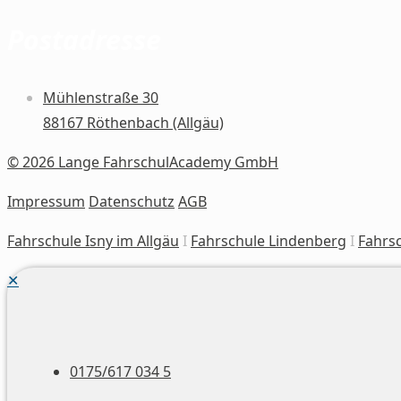
Postadresse
Mühlenstraße 30
88167 Röthenbach (Allgäu)
© 2026 Lange FahrschulAcademy GmbH
Impressum
Datenschutz
AGB
Fahrschule Isny im Allgäu
I
Fahrschule Lindenberg
I
Fahrs
✕
0175/617 034 5